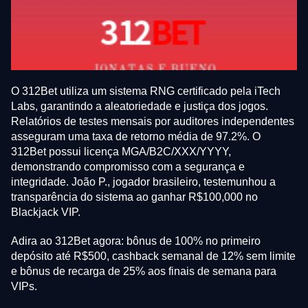
O 312Bet utiliza um sistema RNG certificado pela iTech
Labs, garantindo a aleatoriedade e justiça dos jogos.
Relatórios de testes mensais por auditores independentes
asseguram uma taxa de retorno média de 97.2%. O
312Bet possui licença MGA/B2C/XXX/YYYY,
demonstrando compromisso com a segurança e
integridade. João P., jogador brasileiro, testemunhou a
transparência do sistema ao ganhar R$100,000 no
Blackjack VIP.
Adira ao 312Bet agora: bônus de 100% no primeiro
depósito até R$500, cashback semanal de 12% sem limite
e bônus de recarga de 25% aos finais de semana para
VIPs.