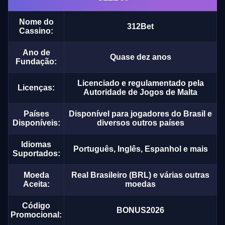
Nome do
312Bet
Cassino:
Ano de
Quase dez anos
Fundação:
Licenciado e regulamentado pela
Licenças:
Autoridade de Jogos de Malta
Países
Disponível para jogadores do Brasil e
Disponíveis:
diversos outros países
Idiomas
Português, Inglês, Espanhol e mais
Suportados:
Moeda
Real Brasileiro (BRL) e várias outras
Aceita:
moedas
Código
BONUS2026
Promocional: