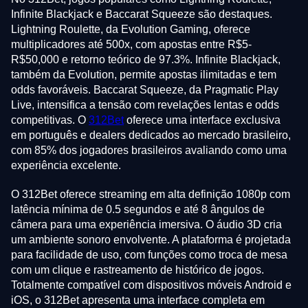
Infinite Blackjack e Baccarat Squeeze são destaques.
Lightning Roulette, da Evolution Gaming, oferece
multiplicadores até 500x, com apostas entre R$5-
R$50,000 e retorno teórico de 97.3%. Infinite Blackjack,
também da Evolution, permite apostas ilimitadas e tem
odds favoráveis. Baccarat Squeeze, da Pragmatic Play
Live, intensifica a tensão com revelações lentas e odds
competitivas. O
312Bet
oferece uma interface exclusiva
em português e dealers dedicados ao mercado brasileiro,
com 85% dos jogadores brasileiros avaliando como uma
experiência excelente.
O 312Bet oferece streaming em alta definição 1080p com
latência mínima de 0.5 segundos e até 8 ângulos de
câmera para uma experiência imersiva. O áudio 3D cria
um ambiente sonoro envolvente. A plataforma é projetada
para facilidade de uso, com funções como troca de mesa
com um clique e rastreamento de histórico de jogos.
Totalmente compatível com dispositivos móveis Android e
iOS, o 312Bet apresenta uma interface completa em