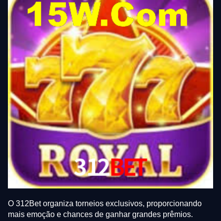
O 312Bet organiza torneios exclusivos, proporcionando
mais emoção e chances de ganhar grandes prêmios.