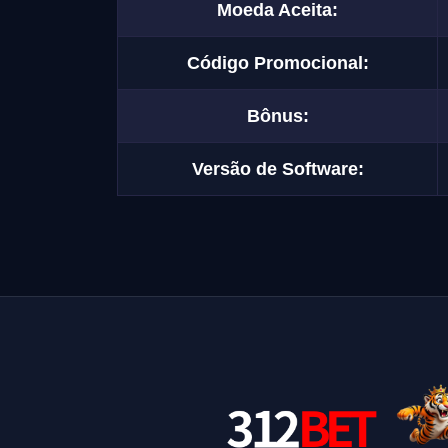
Moeda Aceita:
Código Promocional:
Bônus:
Versão de Software: