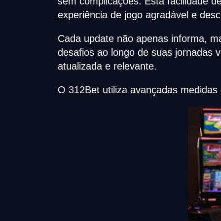
sem complicações. Esta facilidade d
experiência de jogo agradável e des
Cada update não apenas informa, ma
desafios ao longo de suas jornadas v
atualizada e relevante.
O 312Bet utiliza avançadas medidas 