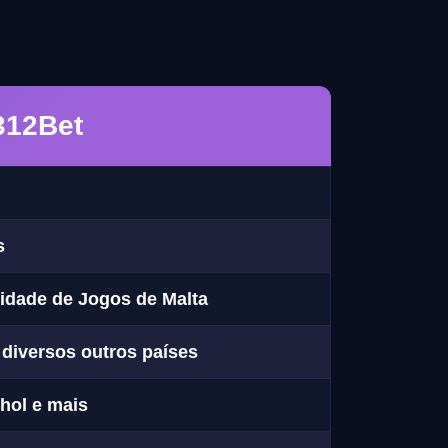
312Bet
s
idade de Jogos de Malta
 diversos outros países
hol e mais