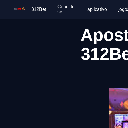
Conecte-
312Bet
aplicativo
jogo
se
Apost
312Be