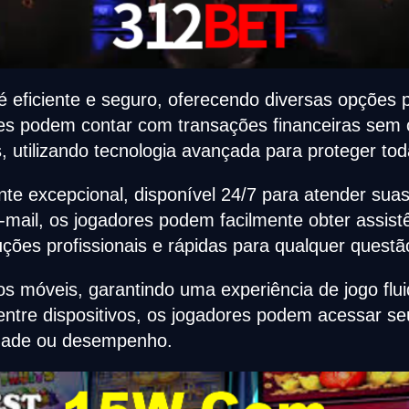
é eficiente e seguro, oferecendo diversas opções 
es podem contar com transações financeiras sem 
 utilizando tecnologia avançada para proteger to
nte excepcional, disponível 24/7 para atender sua
e-mail, os jogadores podem facilmente obter assist
uções profissionais e rápidas para qualquer quest
vos móveis, garantindo uma experiência de jogo fl
entre dispositivos, os jogadores podem acessar seu
idade ou desempenho.