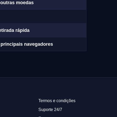
s outras moedas
tirada rápida
 principais navegadores
Termos e condições
Suporte 24/7