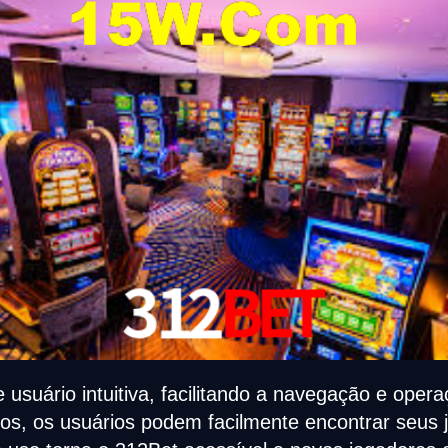
usuário intuitiva, facilitando a navegação e ope
os, os usuários podem facilmente encontrar seus jo