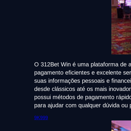
O 312Bet Win é uma plataforma de a
pagamento eficientes e excelente se
suas informações pessoais e finance
desde clássicos até os mais inovador
possui métodos de pagamento rápidos 
para ajudar com qualquer dúvida ou p
9K999