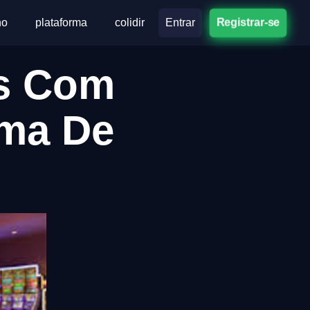
no
plataforma
colidir
Entrar
Registrar-se
is Com
rma De