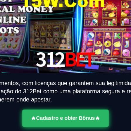
mentos, com licenças que garantem sua legitimid
utação do 312Bet como uma plataforma segura e re
lherem onde apostar.
🔥Cadastro e obter Bônus🔥