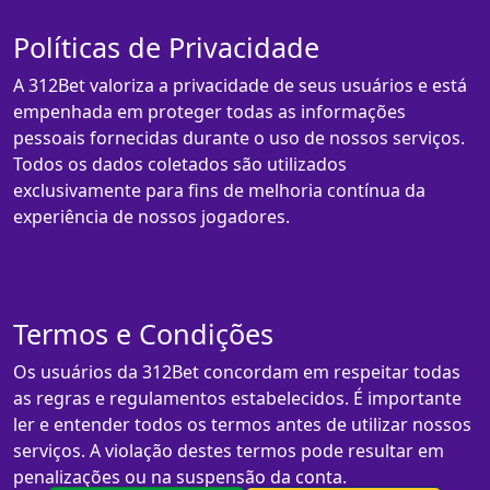
Políticas de Privacidade
A 312Bet valoriza a privacidade de seus usuários e está
empenhada em proteger todas as informações
pessoais fornecidas durante o uso de nossos serviços.
Todos os dados coletados são utilizados
exclusivamente para fins de melhoria contínua da
experiência de nossos jogadores.
Termos e Condições
Os usuários da 312Bet concordam em respeitar todas
as regras e regulamentos estabelecidos. É importante
ler e entender todos os termos antes de utilizar nossos
serviços. A violação destes termos pode resultar em
penalizações ou na suspensão da conta.