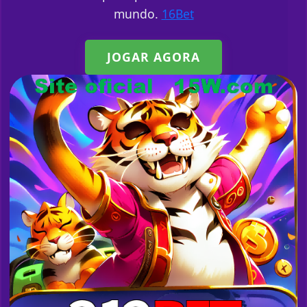
mundo.
16Bet
JOGAR AGORA