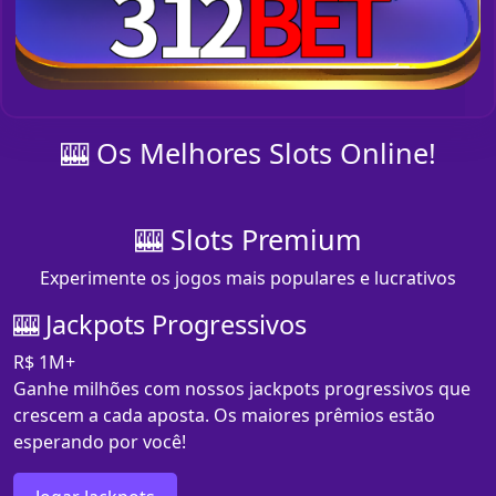
🎰 Os Melhores Slots Online!
🎰 Slots Premium
Experimente os jogos mais populares e lucrativos
🎰 Jackpots Progressivos
R$ 1M+
Ganhe milhões com nossos jackpots progressivos que
crescem a cada aposta. Os maiores prêmios estão
esperando por você!