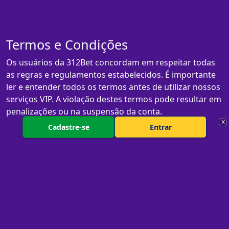
Termos e Condições
Os usuários da 312Bet concordam em respeitar todas
as regras e regulamentos estabelecidos. É importante
ler e entender todos os termos antes de utilizar nossos
serviços VIP. A violação destes termos pode resultar em
penalizações ou na suspensão da conta.
X
Cadastre-se
Entrar