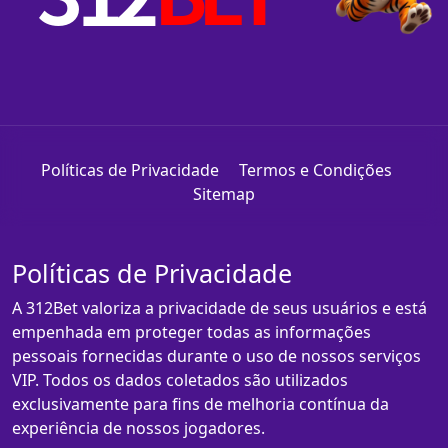
Políticas de Privacidade
Termos e Condições
Sitemap
Políticas de Privacidade
A 312Bet valoriza a privacidade de seus usuários e está
empenhada em proteger todas as informações
pessoais fornecidas durante o uso de nossos serviços
VIP. Todos os dados coletados são utilizados
exclusivamente para fins de melhoria contínua da
experiência de nossos jogadores.