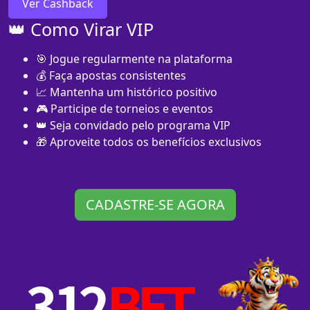
Ver Cashback
👑 Como Virar VIP
🎯 Jogue regularmente na plataforma
💰 Faça apostas consistentes
📈 Mantenha um histórico positivo
🎮 Participe de torneios e eventos
👑 Seja convidado pelo programa VIP
🎁 Aproveite todos os benefícios exclusivos
CADASTRE-SE AGORA