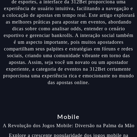
de esportes, a interface da 312Bet proporciona uma
experiência de usuário intuitiva, facilitando a navegação e
a colocação de apostas em tempo real. Este artigo explorará
as melhores práticas para apostar em eventos, abordando
dicas sobre como analisar odds, entender o cenário
esportivo e gerenciar bankrolls. A interação social também
é um aspecto importante, pois muitos apostadores
compartilham seus palpites e estratégias em fóruns e redes
sociais, criando uma comunidade vibrante em torno das
apostas. Assim, seja você um novato ou um apostador
experiente, a categoria de eventos na 312Bet certamente
proporciona uma experiência rica e emocionante no mundo
das apostas online.
Mobile
A Revolução dos Jogos Mobile: Diversão na Palma da Mão
Explore a crescente popularidade dos jogos mobile na