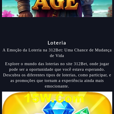
Loteria
A Emoção da Loteria na 312Bet: Uma Chance de Mudança
de Vida
Explore o mundo das loterias no site 312Bet, onde jogar
pode ser a oportunidade que você estava esperando.
Descubra os diferentes tipos de loterias, como participar, e
as promoções que tornam a experiência ainda mais
emocionante.