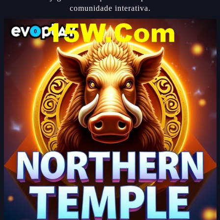
comunidade interativa.