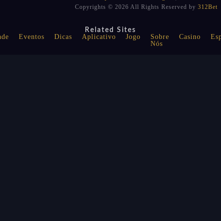
Copyrights © 2026 All Rights Reserved by
312Bet
Related Sites
ade
Eventos
Dicas
Aplicativo
Jogo
Sobre
Casino
Esp
Nós