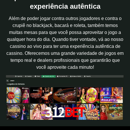
experiência autêntica
Além de poder jogar contra outros jogadores e contra o
crupiê no blackjack, bacará e roleta, também temos
muitas mesas para que você possa aproveitar o jogo a
qualquer hora do dia. Quando tiver vontade, vá ao nosso
cassino ao vivo para ter uma experiência autêntica de
cassino. Oferecemos uma grande variedade de jogos em
tempo real e dealers profissionais que garantirão que
você aproveite cada minuto!