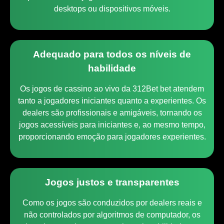
desktops ou dispositivos móveis.
Adequado para todos os níveis de
habilidade
Os jogos de cassino ao vivo da 312Bet bet atendem
tanto a jogadores iniciantes quanto a experientes. Os
dealers são profissionais e amigáveis, tornando os
jogos acessíveis para iniciantes e, ao mesmo tempo,
proporcionando emoção para jogadores experientes.
Jogos justos e transparentes
Como os jogos são conduzidos por dealers reais e
não controlados por algoritmos de computador, os