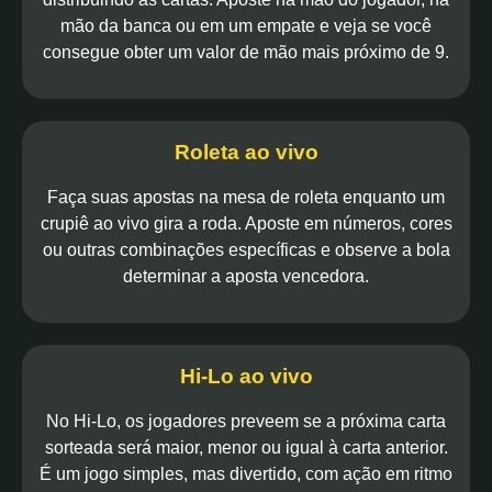
mão da banca ou em um empate e veja se você
consegue obter um valor de mão mais próximo de 9.
Roleta ao vivo
Faça suas apostas na mesa de roleta enquanto um
crupiê ao vivo gira a roda. Aposte em números, cores
ou outras combinações específicas e observe a bola
determinar a aposta vencedora.
Hi-Lo ao vivo
No Hi-Lo, os jogadores preveem se a próxima carta
sorteada será maior, menor ou igual à carta anterior.
É um jogo simples, mas divertido, com ação em ritmo