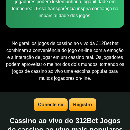
jogadores podem testemunhar a jogabilidade em
tempo real. Essa transparência inspira confiança na
imparcialidade dos jogos.
No geral, os jogos de cassino ao vivo da 312Bet bet
combinam a conveniência do jogo on-line com a emoção
e a interação de jogar em um cassino real. Os jogadores
podem aproveitar o melhor dos dois mundos, tornando os
jogos de cassino ao vivo uma escolha popular para
muitos jogadores on-line.
Conecte-se
Registro
Cassino ao vivo do 312Bet Jogos
de cassino ao vivo mais populares