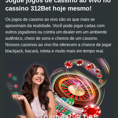
Jogue jogos de cassino ao vivo no
cassino 312Bet hoje mesmo!
Os jogos de cassino ao vivo são os que mais se
aproximam da realidade. Você pode jogar cartas com
outros jogadores ou contra um dealer em um ambiente
autêntico, cheio de sons e cheiros de um cassino.
Nossos cassinos ao vivo lhe oferecem a chance de jogar
blackjack, bacará, roleta e muito mais em tempo real.