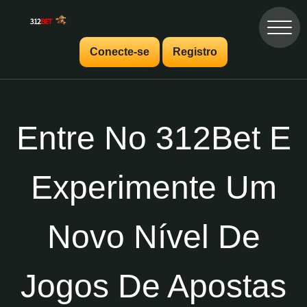
Conecte-se
Registro
Entre No 312Bet E
Experimente Um
Novo Nível De
Jogos De Apostas