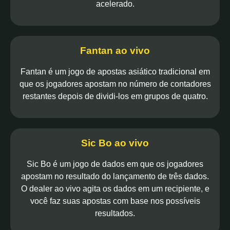
acelerado.
Fantan ao vivo
Fantan é um jogo de apostas asiático tradicional em
que os jogadores apostam no número de contadores
restantes depois de dividi-los em grupos de quatro.
Sic Bo ao vivo
Sic Bo é um jogo de dados em que os jogadores
apostam no resultado do lançamento de três dados.
O dealer ao vivo agita os dados em um recipiente, e
você faz suas apostas com base nos possíveis
resultados.