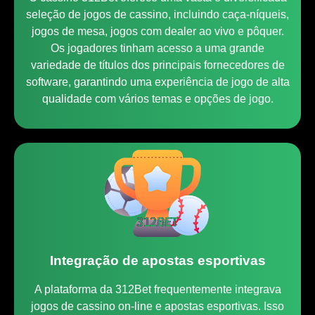
seleção de jogos de cassino, incluindo caça-níqueis,
jogos de mesa, jogos com dealer ao vivo e pôquer.
Os jogadores tinham acesso a uma grande
variedade de títulos dos principais fornecedores de
software, garantindo uma experiência de jogo de alta
qualidade com vários temas e opções de jogo.
Integração de apostas esportivas
A plataforma da 312Bet frequentemente integrava
jogos de cassino on-line e apostas esportivas. Isso