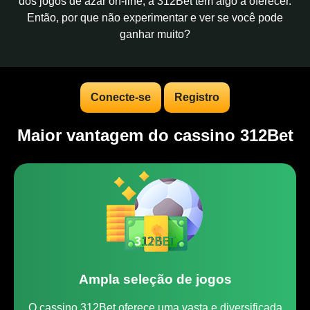
dos jogos de azar on-line, a 312Bet tem algo a oferecer.
Então, por que não experimentar e ver se você pode
ganhar muito?
Conecte-se
Registro
Maior vantagem do cassino 312Bet
Ampla seleção de jogos
O cassino 312Bet oferece uma vasta e diversificada