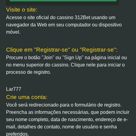
Visite o site:
Acesse o site oficial do cassino 312Bet usando um
navegador da Web em seu computador ou dispositivo
móvel.
Clique em "Registrar-se" ou "Registrar-se":
Procure o botão "Join" ou "Sign Up" na página inicial ou
no menu superior do cassino. Clique nele para iniciar o
processo de registro.
Lar777
Crie uma conta:
Você será redirecionado para o formulário de registro.
Preencha as informações necessárias, que podem incluir
seu nome completo, data de nascimento, endereço de e-
mail, detalhes de contato, nome de usuário e senha
preferidos.