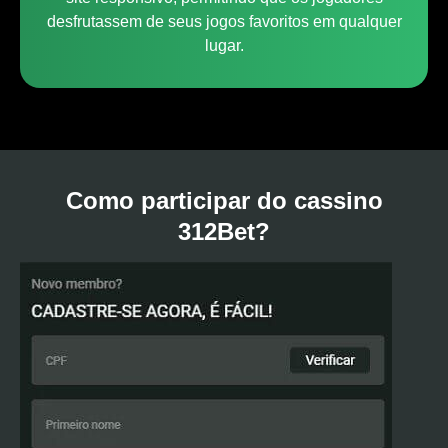
desfrutassem de seus jogos favoritos em qualquer
lugar.
Como participar do cassino
312Bet?