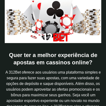
Quer ter a melhor experiência de
apostas em cassinos online?
A 312Bet oferece aos usuários uma plataforma simples e
segura para fazer suas apostas, com uma variedade de
opções de depósito e saque disponíveis. Além disso, os
usuários podem aproveitar as ofertas promocionais e os
bônus para maximizar seus ganhos. Seja você um
apostador esportivo experiente ou um novato no mundo