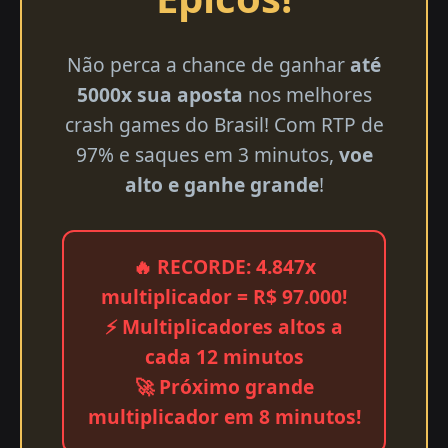
Não perca a chance de ganhar
até
5000x sua aposta
nos melhores
crash games do Brasil! Com RTP de
97% e saques em 3 minutos,
voe
alto e ganhe grande
!
🔥 RECORDE: 4.847x
multiplicador = R$ 97.000!
⚡ Multiplicadores altos a
cada 12 minutos
🚀 Próximo grande
multiplicador em 8 minutos!