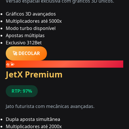
Versão espacial exclusiva com gráficos 3D únicos.
Gráficos 3D avançados
Multiplicadores até 5000x
Modo turbo disponível
Apostas múltiplas
Exclusivo 312Bet
🚀 DECOLAR
🛸💫
JetX Premium
RTP: 97%
Jato futurista com mecânicas avançadas.
Dupla aposta simultânea
Multiplicadores até 2000x