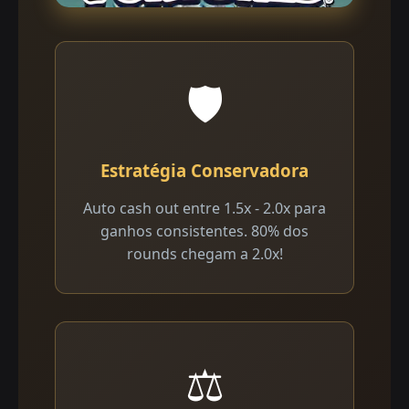
🛡️
Estratégia Conservadora
Auto cash out entre 1.5x - 2.0x para
ganhos consistentes. 80% dos
rounds chegam a 2.0x!
⚖️