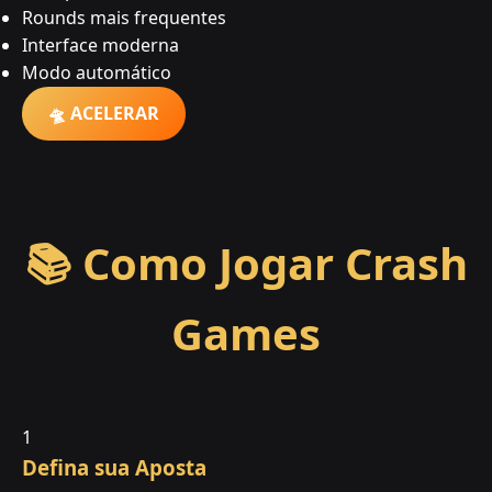
Rounds mais frequentes
Interface moderna
Modo automático
🛸 ACELERAR
📚 Como Jogar Crash
Games
1
Defina sua Aposta