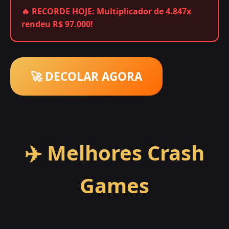
🔥
RECORDE HOJE:
Multiplicador de 4.847x
rendeu R$ 97.000!
🚀 DECOLAR AGORA
✈️ Melhores Crash
Games