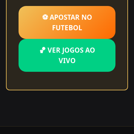
⚽ APOSTAR NO
FUTEBOL
🏀 VER JOGOS AO
VIVO