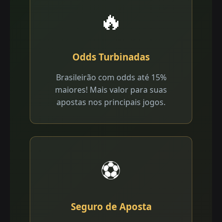
🔥
Odds Turbinadas
Brasileirão com odds até 15%
maiores! Mais valor para suas
apostas nos principais jogos.
⚽
Seguro de Aposta