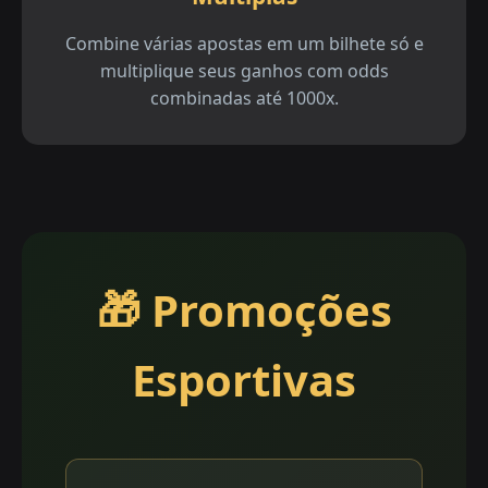
Combine várias apostas em um bilhete só e
multiplique seus ganhos com odds
combinadas até 1000x.
🎁 Promoções
Esportivas