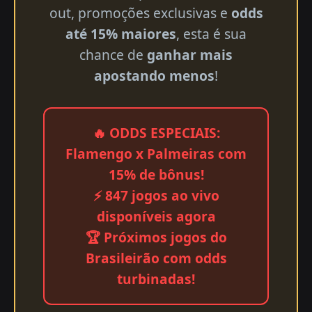
out, promoções exclusivas e
odds
até 15% maiores
, esta é sua
chance de
ganhar mais
apostando menos
!
🔥 ODDS ESPECIAIS:
Flamengo x Palmeiras com
15% de bônus!
⚡ 847 jogos ao vivo
disponíveis agora
🏆 Próximos jogos do
Brasileirão com odds
turbinadas!