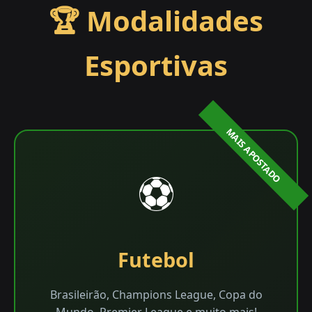
🏆 Modalidades
Esportivas
⚽
Futebol
Brasileirão, Champions League, Copa do