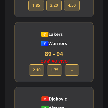
1.85
3.20
4.50
Lakers
🏀
Warriors
🏀
89 - 94
Q3 🏀 AO VIVO
2.10
1.75
-
Djokovic
🎾