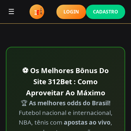
☰
LOGIN
CADASTRO
⚽ Os Melhores Bônus Do
Site 312Bet : Como
Aproveitar Ao Máximo
🏆
As melhores odds do Brasil!
Futebol nacional e internacional,
NBA, tênis com
apostas ao vivo
,