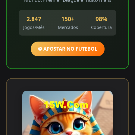
Mundo, Premier League e muito mais!
2.847
150+
98%
Jogos/Mês
Mercados
Cobertura
⚽ APOSTAR NO FUTEBOL