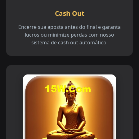
Cash Out
Encerre sua aposta antes do final e garanta
lucros ou minimize perdas com nosso
sistema de cash out automático.