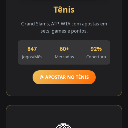
Tênis
Grand Slams, ATP, WTA com apostas em
sets, games e pontos.
847
60+
92%
Jogos/Mês
Mercados
Cobertura
🎾 APOSTAR NO TÊNIS