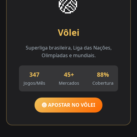
🏐
Vôlei
Superliga brasileira, Liga das Nações,
Olimpíadas e mundiais.
347
45+
88%
Jogos/Mês
Mercados
Cobertura
🏐 APOSTAR NO VÔLEI