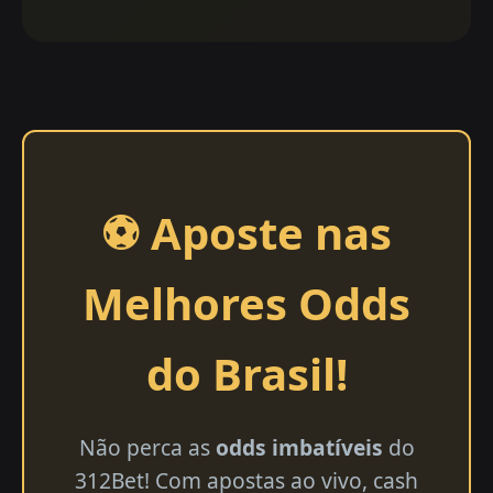
⚽ Aposte nas
Melhores Odds
do Brasil!
Não perca as
odds imbatíveis
do
312Bet! Com apostas ao vivo, cash