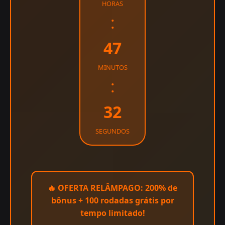
HORAS
:
47
MINUTOS
:
32
SEGUNDOS
🔥
OFERTA RELÂMPAGO:
200% de
bônus + 100 rodadas grátis por
tempo limitado!