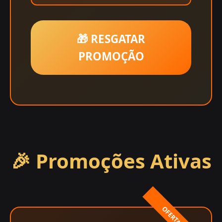
🎁 RESGATAR
PROMOÇÃO
🎉 Promoções Ativas