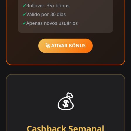
Rollover: 35x bônus
Válido por 30 dias
Apenas novos usuários
🚀 ATIVAR BÔNUS
💰
Cashback Semanal