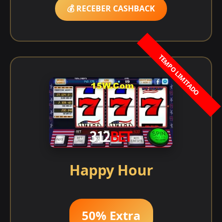
💰 RECEBER CASHBACK
Happy Hour
50% Extra