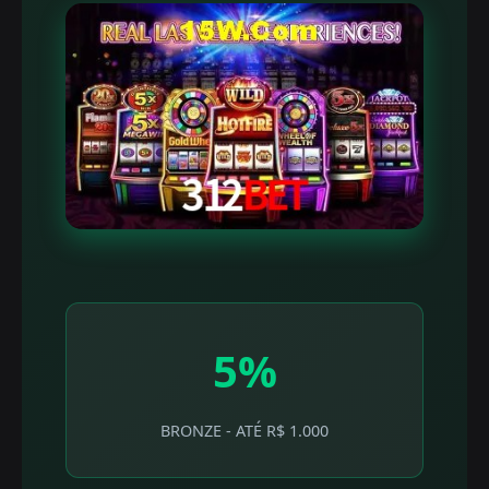
5%
BRONZE - ATÉ R$ 1.000