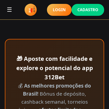
☰
LOGIN
CADASTRO
🎁 Aposte com facilidade e
explore o potencial do app
312Bet
💰
As melhores promoções do
Brasil!
Bônus de depósito,
cashback semanal, torneios